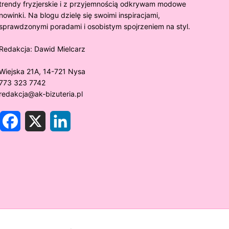
trendy fryzjerskie i z przyjemnością odkrywam modowe
nowinki. Na blogu dzielę się swoimi inspiracjami,
sprawdzonymi poradami i osobistym spojrzeniem na styl.
Redakcja:
Dawid Mielcarz
Wiejska 21A, 14-721 Nysa
773 323 7742
redakcja@ak-bizuteria.pl
F
X
L
a
i
c
n
e
k
y złoto próby 375 ciemnieje?
Złote sr
b
e
o
d
rawdzamy tajemnice biżuterii!
niezwykł
o
I
k
n
w biżute