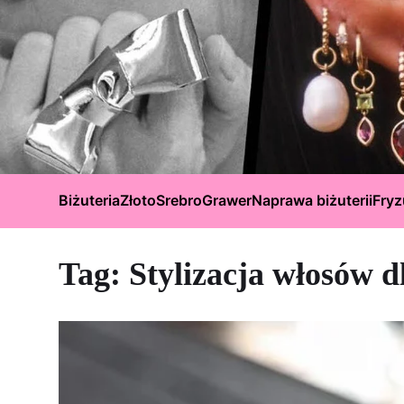
Biżuteria
Złoto
Srebro
Grawer
Naprawa biżuterii
Fryz
Tag:
Stylizacja włosów 