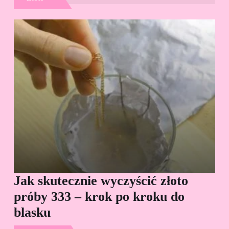
Jak skutecznie wyczyścić złoto
Cz
próby 333 – krok po kroku do
Sp
blasku