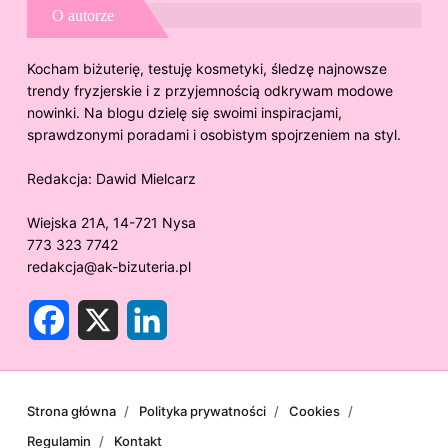
O autorze
Kocham biżuterię, testuję kosmetyki, śledzę najnowsze
trendy fryzjerskie i z przyjemnością odkrywam modowe
nowinki. Na blogu dzielę się swoimi inspiracjami,
sprawdzonymi poradami i osobistym spojrzeniem na styl.
Redakcja:
Dawid Mielcarz
Wiejska 21A, 14-721 Nysa
773 323 7742
redakcja@ak-bizuteria.pl
F
X
L
a
i
c
n
e
k
b
e
o
d
o
I
Strona główna
Polityka prywatności
Cookies
k
n
Regulamin
Kontakt