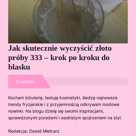
Jak skutecznie wyczyścić złoto
Cz
próby 333 – krok po kroku do
Sp
blasku
O autorze
Kocham biżuterię, testuję kosmetyki, śledzę najnowsze
trendy fryzjerskie i z przyjemnością odkrywam modowe
nowinki. Na blogu dzielę się swoimi inspiracjami,
sprawdzonymi poradami i osobistym spojrzeniem na styl.
Redakcja:
Dawid Mielcarz