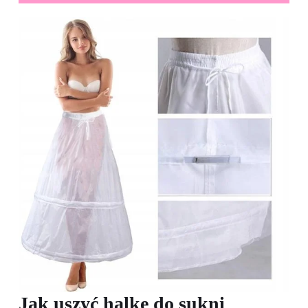
Jak uszyć halkę do sukni