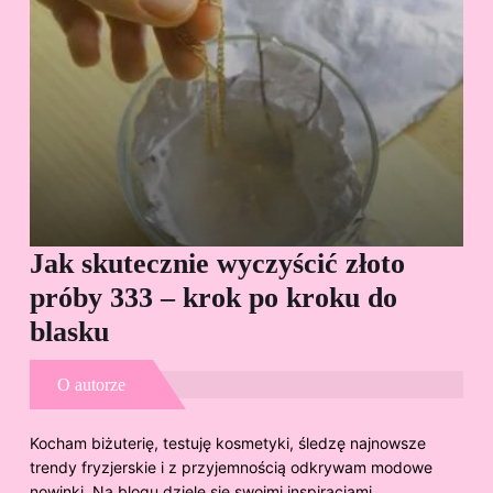
Jak skutecznie wyczyścić złoto
Cz
próby 333 – krok po kroku do
Sp
blasku
O autorze
Kocham biżuterię, testuję kosmetyki, śledzę najnowsze
trendy fryzjerskie i z przyjemnością odkrywam modowe
nowinki. Na blogu dzielę się swoimi inspiracjami,