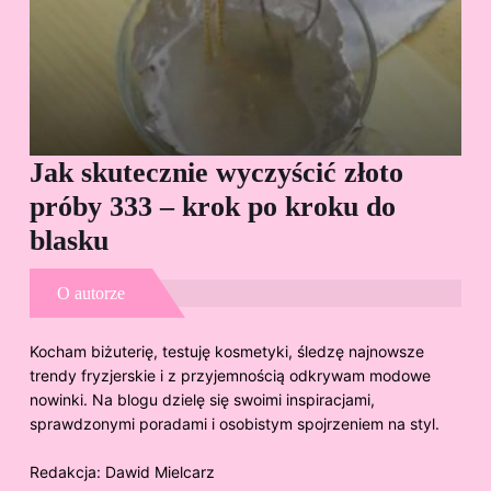
Jak skutecznie wyczyścić złoto
Cz
próby 333 – krok po kroku do
Sp
blasku
O autorze
Kocham biżuterię, testuję kosmetyki, śledzę najnowsze
trendy fryzjerskie i z przyjemnością odkrywam modowe
nowinki. Na blogu dzielę się swoimi inspiracjami,
sprawdzonymi poradami i osobistym spojrzeniem na styl.
Redakcja:
Dawid Mielcarz