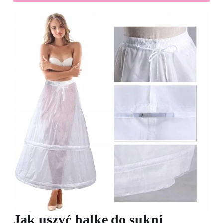
Jak uszyć halkę do sukni