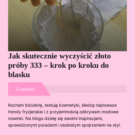
Jak skutecznie wyczyścić złoto
Cz
próby 333 – krok po kroku do
Sp
blasku
O autorze
Kocham biżuterię, testuję kosmetyki, śledzę najnowsze
trendy fryzjerskie i z przyjemnością odkrywam modowe
nowinki. Na blogu dzielę się swoimi inspiracjami,
sprawdzonymi poradami i osobistym spojrzeniem na styl.