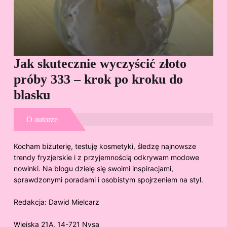
Jak skutecznie wyczyścić złoto
Cz
próby 333 – krok po kroku do
Sp
blasku
O autorze
Kocham biżuterię, testuję kosmetyki, śledzę najnowsze
trendy fryzjerskie i z przyjemnością odkrywam modowe
nowinki. Na blogu dzielę się swoimi inspiracjami,
sprawdzonymi poradami i osobistym spojrzeniem na styl.
Redakcja:
Dawid Mielcarz
Wiejska 21A, 14-721 Nysa