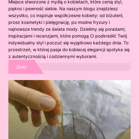
Miejsce stworzone z myślą o kobietach, które cenią styl,
piękno i pewność siebie. Na naszym blogu znajdziesz
wszystko, co inspiruje współczesne kobiety: od biżuterii,
przez kosmetyki i pielęgnację, po modne fryzury i
najnowsze trendy ze świata mody. Dzielimy się poradami,
inspiracjami i recenzjami, które pomogą Ci podkreślić Twój
indywidualny styl i poczuć się wyjątkowo każdego dnia. To
przestrzeń, w której pasja do kobiecej elegancji spotyka się
z autentycznością i codziennymi wyborami.
Złoto