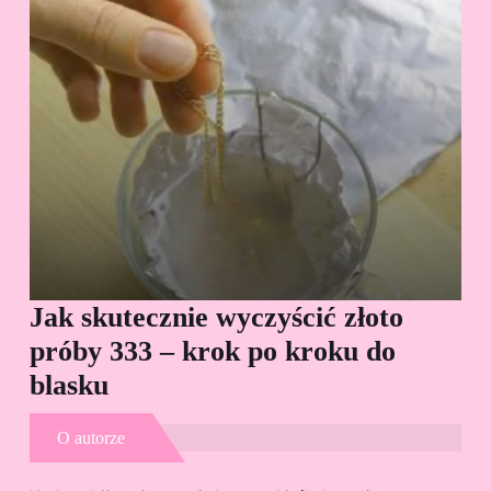
Jak skutecznie wyczyścić złoto
Cz
próby 333 – krok po kroku do
Sp
blasku
O autorze