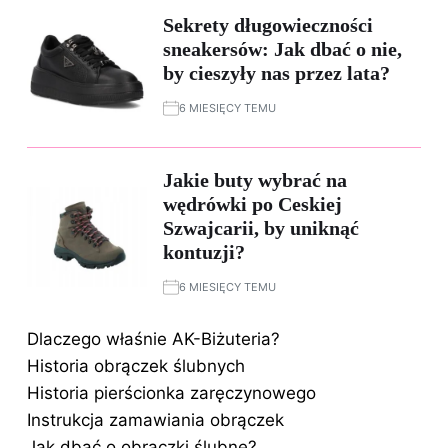
Sekrety długowieczności
sneakersów: Jak dbać o nie,
by cieszyły nas przez lata?
6 MIESIĘCY TEMU
Jakie buty wybrać na
wędrówki po Ceskiej
Szwajcarii, by uniknąć
kontuzji?
6 MIESIĘCY TEMU
Dlaczego właśnie AK-Biżuteria?
Historia obrączek ślubnych
Historia pierścionka zaręczynowego
Instrukcja zamawiania obrączek
Jak dbać o obrączki ślubne?