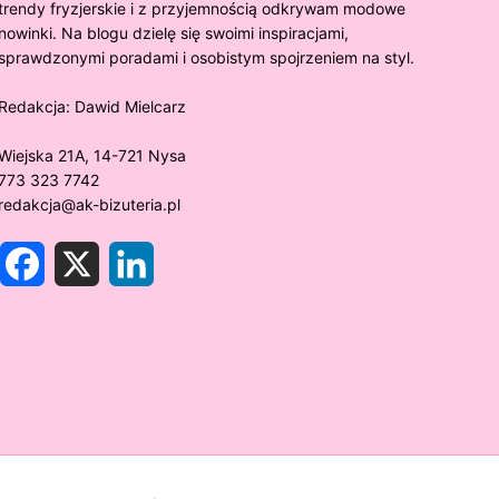
trendy fryzjerskie i z przyjemnością odkrywam modowe
nowinki. Na blogu dzielę się swoimi inspiracjami,
sprawdzonymi poradami i osobistym spojrzeniem na styl.
Redakcja:
Dawid Mielcarz
Wiejska 21A, 14-721 Nysa
773 323 7742
redakcja@ak-bizuteria.pl
F
X
L
a
i
c
n
e
k
y złoto próby 375 ciemnieje?
Złote sr
b
e
o
d
rawdzamy tajemnice biżuterii!
niezwykł
o
I
k
n
w biżute