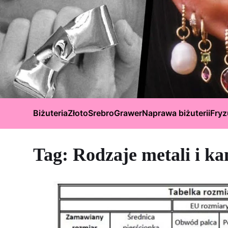
Biżuteria
Złoto
Srebro
Grawer
Naprawa biżuterii
Fryz
Tag:
Rodzaje metali i ka