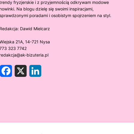
trendy fryzjerskie i z przyjemnością odkrywam modowe
nowinki. Na blogu dzielę się swoimi inspiracjami,
sprawdzonymi poradami i osobistym spojrzeniem na styl.
Redakcja:
Dawid Mielcarz
Wiejska 21A, 14-721 Nysa
773 323 7742
redakcja@ak-bizuteria.pl
F
X
L
a
i
c
n
e
k
y złoto próby 375 ciemnieje?
Złote sr
b
e
o
d
rawdzamy tajemnice biżuterii!
niezwykł
o
I
k
n
w biżute