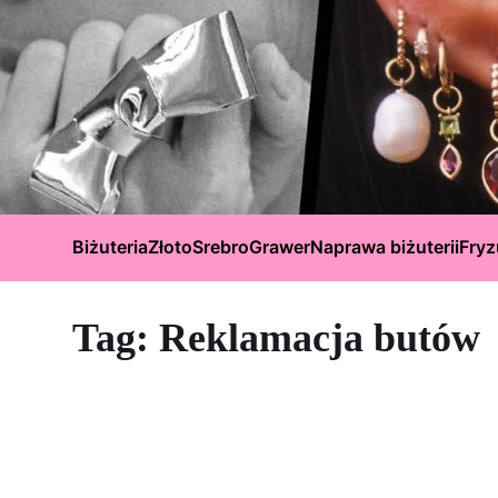
Biżuteria
Złoto
Srebro
Grawer
Naprawa biżuterii
Fryz
Tag:
Reklamacja butów