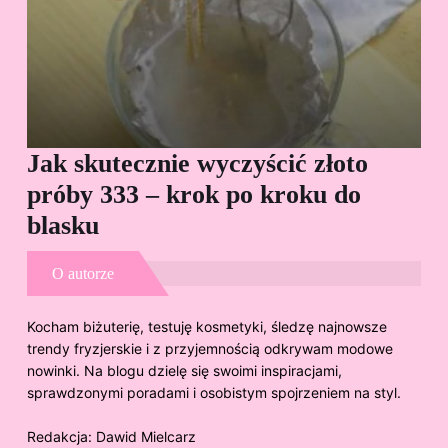
Jak skutecznie wyczyścić złoto
Cz
próby 333 – krok po kroku do
Sp
blasku
O autorze
Kocham biżuterię, testuję kosmetyki, śledzę najnowsze
trendy fryzjerskie i z przyjemnością odkrywam modowe
nowinki. Na blogu dzielę się swoimi inspiracjami,
sprawdzonymi poradami i osobistym spojrzeniem na styl.
Redakcja:
Dawid Mielcarz