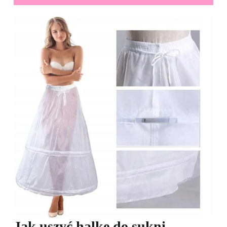
Jak uszyć halkę do sukni