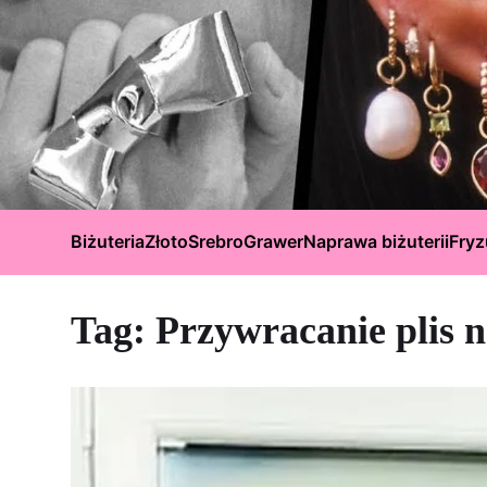
Biżuteria
Złoto
Srebro
Grawer
Naprawa biżuterii
Fryz
Tag:
Przywracanie plis 