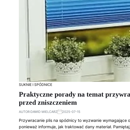
SUKNIE I SPÓDNICE
Praktyczne porady na temat przywrac
przed zniszczeniem
AUTOR:
DAWID MIELCARZ
2025-07-15
Przywracanie plis na spódnicy to wyzwanie wymagające od
ponieważ informuje, jak traktować dany materiał. Pamięta