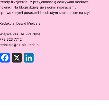
trendy fryzjerskie i z przyjemnością odkrywam modowe
nowinki. Na blogu dzielę się swoimi inspiracjami,
sprawdzonymi poradami i osobistym spojrzeniem na styl.
Redakcja:
Dawid Mielcarz
Wiejska 21A, 14-721 Nysa
773 323 7742
redakcja@ak-bizuteria.pl
F
X
L
a
i
c
n
e
k
y złoto próby 375 ciemnieje?
Złote sr
b
e
o
d
rawdzamy tajemnice biżuterii!
niezwykł
o
I
k
n
w biżute