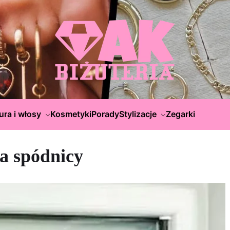
ura i włosy
Kosmetyki
Porady
Stylizacje
Zegarki
na spódnicy