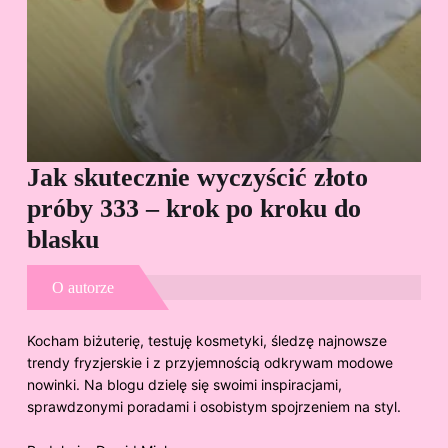
Jak skutecznie wyczyścić złoto
Cz
próby 333 – krok po kroku do
Sp
blasku
O autorze
Kocham biżuterię, testuję kosmetyki, śledzę najnowsze
trendy fryzjerskie i z przyjemnością odkrywam modowe
nowinki. Na blogu dzielę się swoimi inspiracjami,
sprawdzonymi poradami i osobistym spojrzeniem na styl.