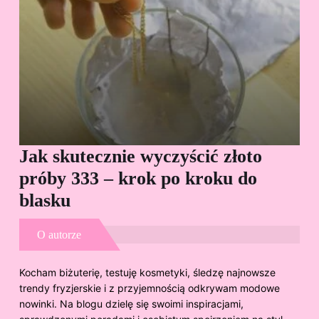
Jak skutecznie wyczyścić złoto
Cz
próby 333 – krok po kroku do
Sp
blasku
O autorze
Kocham biżuterię, testuję kosmetyki, śledzę najnowsze
trendy fryzjerskie i z przyjemnością odkrywam modowe
nowinki. Na blogu dzielę się swoimi inspiracjami,