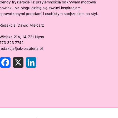
trendy fryzjerskie i z przyjemnością odkrywam modowe
nowinki. Na blogu dzielę się swoimi inspiracjami,
sprawdzonymi poradami i osobistym spojrzeniem na styl.
Redakcja:
Dawid Mielcarz
Wiejska 21A, 14-721 Nysa
773 323 7742
redakcja@ak-bizuteria.pl
F
X
L
a
i
c
n
e
k
y złoto próby 375 ciemnieje?
Złote sr
b
e
o
d
rawdzamy tajemnice biżuterii!
niezwykł
o
I
k
n
w biżute