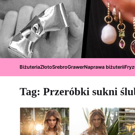
Biżuteria
Złoto
Srebro
Grawer
Naprawa biżuterii
Fryz
Tag:
Przeróbki sukni śl