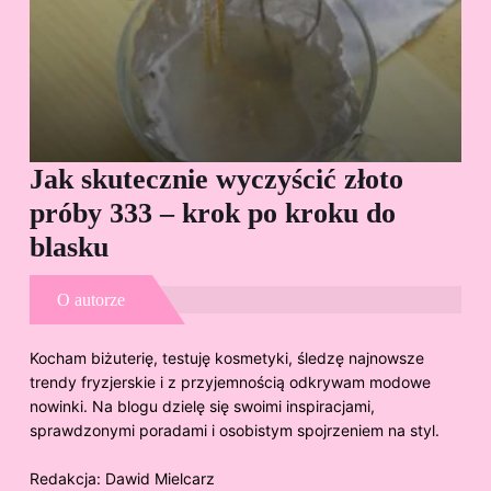
Jak skutecznie wyczyścić złoto
Cz
próby 333 – krok po kroku do
Sp
blasku
O autorze
Kocham biżuterię, testuję kosmetyki, śledzę najnowsze
trendy fryzjerskie i z przyjemnością odkrywam modowe
nowinki. Na blogu dzielę się swoimi inspiracjami,
sprawdzonymi poradami i osobistym spojrzeniem na styl.
Redakcja:
Dawid Mielcarz