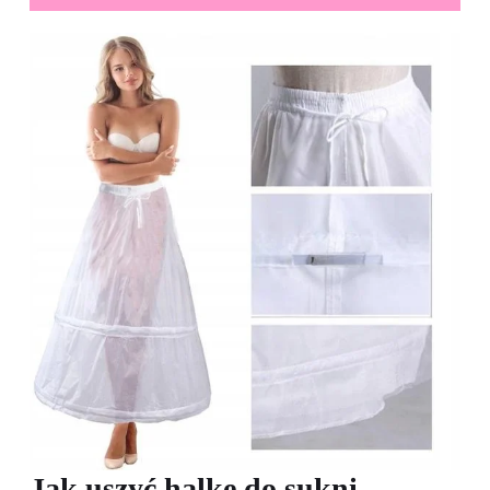
Jak uszyć halkę do sukni