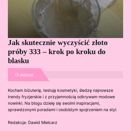
Jak skutecznie wyczyścić złoto
Cz
próby 333 – krok po kroku do
Sp
blasku
O autorze
Kocham biżuterię, testuję kosmetyki, śledzę najnowsze
trendy fryzjerskie i z przyjemnością odkrywam modowe
nowinki. Na blogu dzielę się swoimi inspiracjami,
sprawdzonymi poradami i osobistym spojrzeniem na styl.
Redakcja:
Dawid Mielcarz