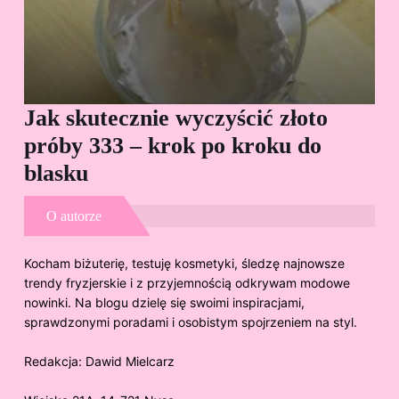
Jak skutecznie wyczyścić złoto
Cz
próby 333 – krok po kroku do
Sp
blasku
O autorze
Kocham biżuterię, testuję kosmetyki, śledzę najnowsze
trendy fryzjerskie i z przyjemnością odkrywam modowe
nowinki. Na blogu dzielę się swoimi inspiracjami,
sprawdzonymi poradami i osobistym spojrzeniem na styl.
Redakcja:
Dawid Mielcarz