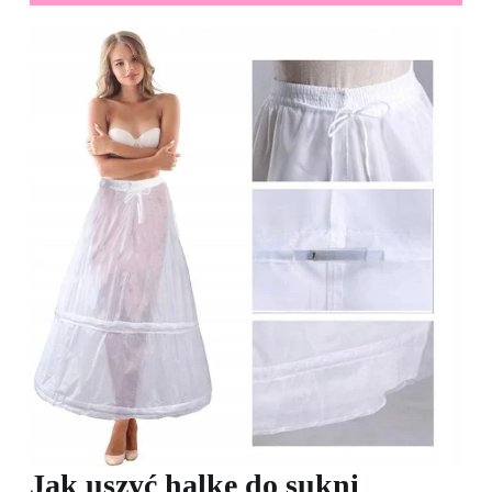
Jak uszyć halkę do sukni