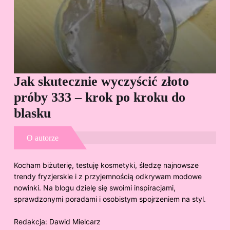
Jak skutecznie wyczyścić złoto
Cz
próby 333 – krok po kroku do
Sp
blasku
O autorze
Kocham biżuterię, testuję kosmetyki, śledzę najnowsze
trendy fryzjerskie i z przyjemnością odkrywam modowe
nowinki. Na blogu dzielę się swoimi inspiracjami,
sprawdzonymi poradami i osobistym spojrzeniem na styl.
Redakcja:
Dawid Mielcarz