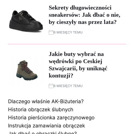
Sekrety długowieczności
sneakersów: Jak dbać o nie,
by cieszyły nas przez lata?
6 MIESIĘCY TEMU
Jakie buty wybrać na
wędrówki po Ceskiej
Szwajcarii, by uniknąć
kontuzji?
6 MIESIĘCY TEMU
Dlaczego właśnie AK-Biżuteria?
Historia obrączek ślubnych
Historia pierścionka zaręczynowego
Instrukcja zamawiania obrączek
Jak dbać o obrączki ślubne?