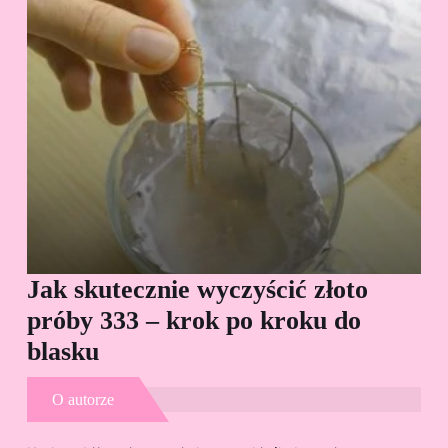
Jak skutecznie wyczyścić złoto
Cz
próby 333 – krok po kroku do
Sp
blasku
O autorze