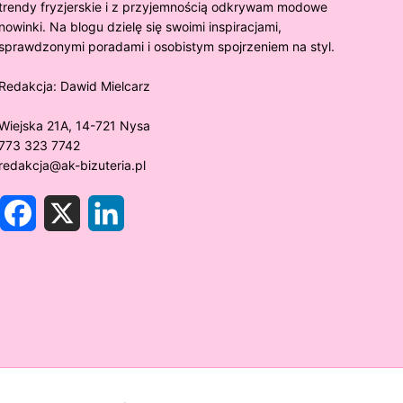
trendy fryzjerskie i z przyjemnością odkrywam modowe
nowinki. Na blogu dzielę się swoimi inspiracjami,
sprawdzonymi poradami i osobistym spojrzeniem na styl.
Redakcja:
Dawid Mielcarz
Wiejska 21A, 14-721 Nysa
773 323 7742
redakcja@ak-bizuteria.pl
F
X
L
a
i
c
n
e
k
y złoto próby 375 ciemnieje?
Złote sr
b
e
o
d
rawdzamy tajemnice biżuterii!
niezwykł
o
I
k
n
w biżute