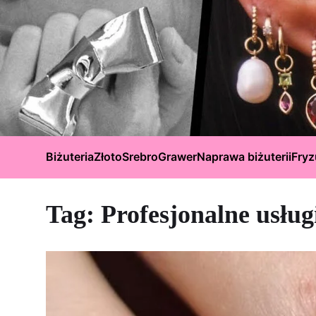
Biżuteria
Złoto
Srebro
Grawer
Naprawa biżuterii
Fryz
Tag:
Profesjonalne usłu