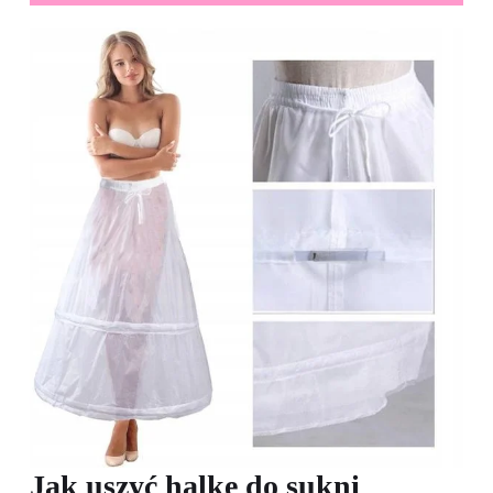
Jak uszyć halkę do sukni