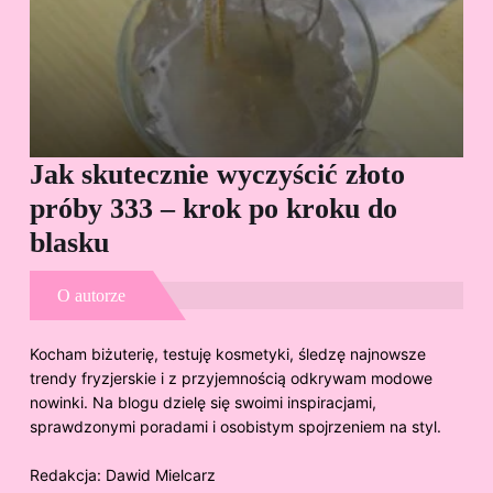
Jak skutecznie wyczyścić złoto
Cz
próby 333 – krok po kroku do
Sp
blasku
O autorze
Kocham biżuterię, testuję kosmetyki, śledzę najnowsze
trendy fryzjerskie i z przyjemnością odkrywam modowe
nowinki. Na blogu dzielę się swoimi inspiracjami,
sprawdzonymi poradami i osobistym spojrzeniem na styl.
Redakcja:
Dawid Mielcarz