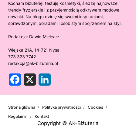
Kocham biżuterię, testuję kosmetyki, śledzę najnowsze
trendy fryzjerskie i z przyjemnością odkrywam modowe
nowinki. Na blogu dzielę się swoimi inspiracjami,
sprawdzonymi poradami i osobistym spojrzeniem na styl.
Redakcja:
Dawid Mielcarz
Wiejska 21A, 14-721 Nysa
773 323 7742
redakcja@ak-bizuteria.pl
F
X
L
a
i
c
n
e
k
b
e
o
d
o
I
Strona główna
Polityka prywatności
Cookies
k
n
Regulamin
Kontakt
Copyright © AK-Biżuteria