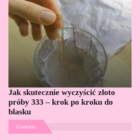
Jak skutecznie wyczyścić złoto
Cz
próby 333 – krok po kroku do
Sp
blasku
O autorze