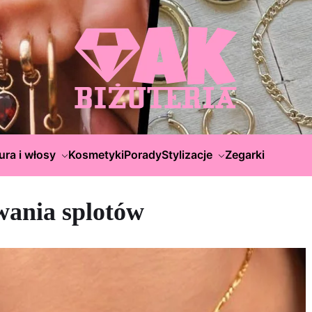
ura i włosy
Kosmetyki
Porady
Stylizacje
Zegarki
wania splotów