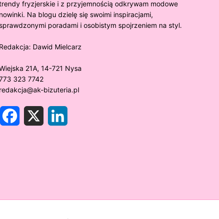
trendy fryzjerskie i z przyjemnością odkrywam modowe
nowinki. Na blogu dzielę się swoimi inspiracjami,
sprawdzonymi poradami i osobistym spojrzeniem na styl.
Redakcja:
Dawid Mielcarz
Wiejska 21A, 14-721 Nysa
773 323 7742
redakcja@ak-bizuteria.pl
F
X
L
a
i
c
n
e
k
y złoto próby 375 ciemnieje?
Złote sr
b
e
o
d
rawdzamy tajemnice biżuterii!
niezwykł
o
I
k
n
w biżute