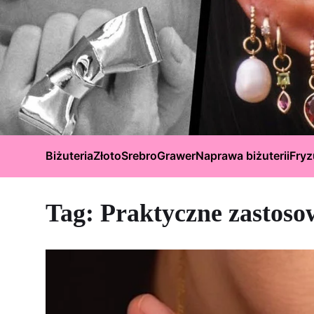
Biżuteria
Złoto
Srebro
Grawer
Naprawa biżuterii
Fryz
Tag:
Praktyczne zastoso