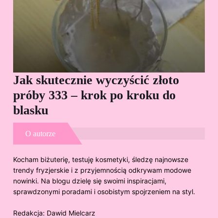
Jak skutecznie wyczyścić złoto
Cz
próby 333 – krok po kroku do
Sp
blasku
O autorze
Kocham biżuterię, testuję kosmetyki, śledzę najnowsze
trendy fryzjerskie i z przyjemnością odkrywam modowe
nowinki. Na blogu dzielę się swoimi inspiracjami,
sprawdzonymi poradami i osobistym spojrzeniem na styl.
Redakcja:
Dawid Mielcarz