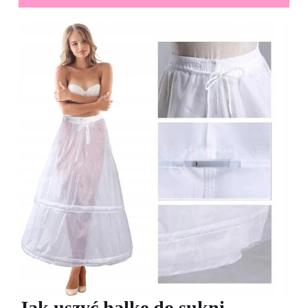
Jak uszyć halkę do sukni