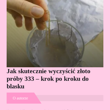
Jak skutecznie wyczyścić złoto
Cz
próby 333 – krok po kroku do
Sp
blasku
O autorze