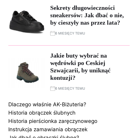
Sekrety długowieczności
sneakersów: Jak dbać o nie,
by cieszyły nas przez lata?
6 MIESIĘCY TEMU
Jakie buty wybrać na
wędrówki po Ceskiej
Szwajcarii, by uniknąć
kontuzji?
6 MIESIĘCY TEMU
Dlaczego właśnie AK-Biżuteria?
Historia obrączek ślubnych
Historia pierścionka zaręczynowego
Instrukcja zamawiania obrączek
Jak dbać o obrączki ślubne?