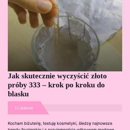
Jak skutecznie wyczyścić złoto
Cz
próby 333 – krok po kroku do
Sp
blasku
O autorze
Kocham biżuterię, testuję kosmetyki, śledzę najnowsze
trendy fryzjerskie i z przyjemnością odkrywam modowe