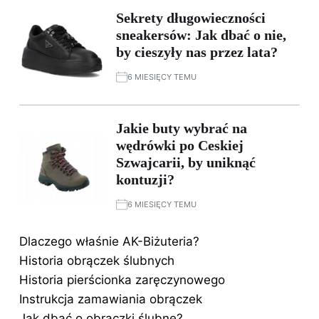
Sekrety długowieczności
sneakersów: Jak dbać o nie,
by cieszyły nas przez lata?
6 MIESIĘCY TEMU
Jakie buty wybrać na
wędrówki po Ceskiej
Szwajcarii, by uniknąć
kontuzji?
6 MIESIĘCY TEMU
Dlaczego właśnie AK-Biżuteria?
Historia obrączek ślubnych
Historia pierścionka zaręczynowego
Instrukcja zamawiania obrączek
Jak dbać o obrączki ślubne?