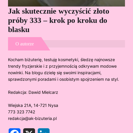
Jak skutecznie wyczyścić złoto
Cz
próby 333 – krok po kroku do
Sp
blasku
O autorze
Kocham biżuterię, testuję kosmetyki, śledzę najnowsze
trendy fryzjerskie i z przyjemnością odkrywam modowe
nowinki. Na blogu dzielę się swoimi inspiracjami,
sprawdzonymi poradami i osobistym spojrzeniem na styl.
Redakcja:
Dawid Mielcarz
Wiejska 21A, 14-721 Nysa
773 323 7742
redakcja@ak-bizuteria.pl
F
X
L