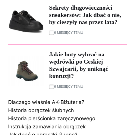
Sekrety długowieczności
sneakersów: Jak dbać o nie,
by cieszyły nas przez lata?
6 MIESIĘCY TEMU
Jakie buty wybrać na
wędrówki po Ceskiej
Szwajcarii, by uniknąć
kontuzji?
6 MIESIĘCY TEMU
Dlaczego właśnie AK-Biżuteria?
Historia obrączek ślubnych
Historia pierścionka zaręczynowego
Instrukcja zamawiania obrączek
Jak dbać o obrączki ślubne?