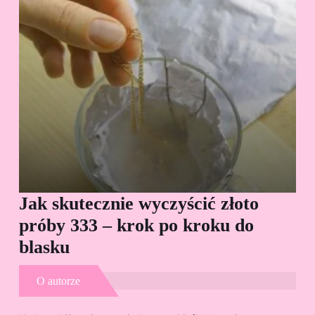
Jak skutecznie wyczyścić złoto
Cz
próby 333 – krok po kroku do
Sp
blasku
O autorze