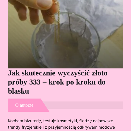
Jak skutecznie wyczyścić złoto
Cz
próby 333 – krok po kroku do
Sp
blasku
O autorze
Kocham biżuterię, testuję kosmetyki, śledzę najnowsze
trendy fryzjerskie i z przyjemnością odkrywam modowe