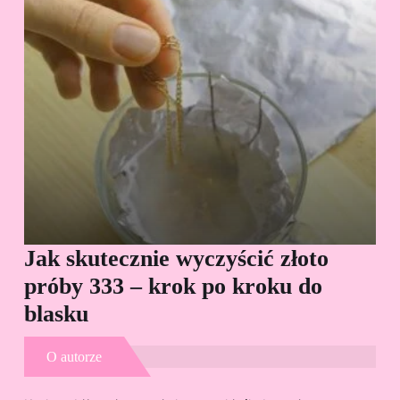
Jak skutecznie wyczyścić złoto
Cz
próby 333 – krok po kroku do
Sp
blasku
O autorze