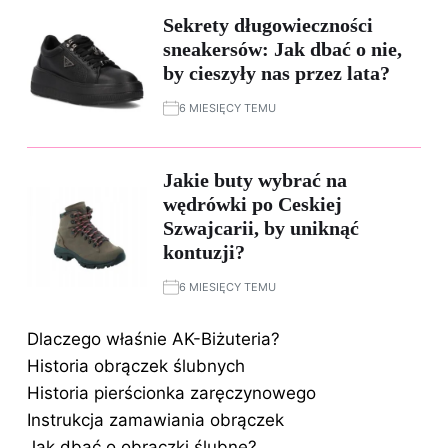
Sekrety długowieczności
sneakersów: Jak dbać o nie,
by cieszyły nas przez lata?
6 MIESIĘCY TEMU
Jakie buty wybrać na
wędrówki po Ceskiej
Szwajcarii, by uniknąć
kontuzji?
6 MIESIĘCY TEMU
Dlaczego właśnie AK-Biżuteria?
Historia obrączek ślubnych
Historia pierścionka zaręczynowego
Instrukcja zamawiania obrączek
Jak dbać o obrączki ślubne?