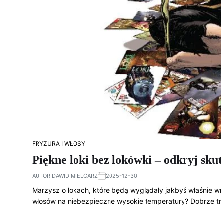
FRYZURA I WŁOSY
Piękne loki bez lokówki – odkryj sk
AUTOR:
DAWID MIELCARZ
2025-12-30
Marzysz o lokach, które będą wyglądały jakbyś właśnie w
włosów na niebezpieczne wysokie temperatury? Dobrze tr