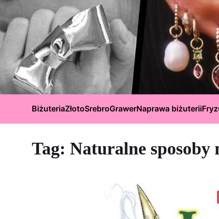
Biżuteria
Złoto
Srebro
Grawer
Naprawa biżuterii
Fryz
Tag:
Naturalne sposoby n