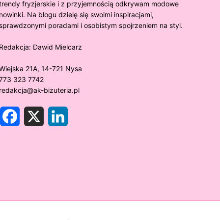
trendy fryzjerskie i z przyjemnością odkrywam modowe
nowinki. Na blogu dzielę się swoimi inspiracjami,
sprawdzonymi poradami i osobistym spojrzeniem na styl.
Redakcja:
Dawid Mielcarz
Wiejska 21A, 14-721 Nysa
773 323 7742
redakcja@ak-bizuteria.pl
F
X
L
a
i
c
n
e
k
y złoto próby 375 ciemnieje?
Złote sr
b
e
o
d
rawdzamy tajemnice biżuterii!
niezwykł
o
I
k
n
w biżute