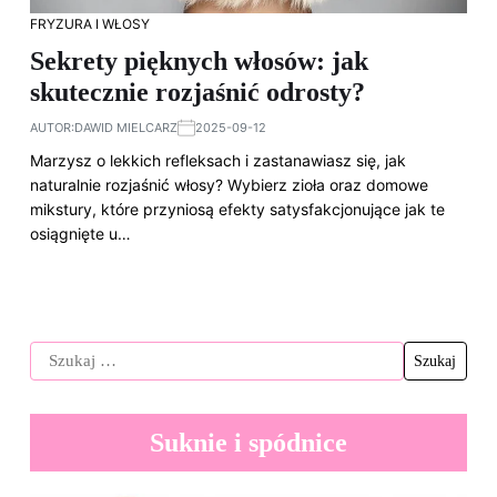
FRYZURA I WŁOSY
Sekrety pięknych włosów: jak
skutecznie rozjaśnić odrosty?
AUTOR:
DAWID MIELCARZ
2025-09-12
Marzysz o lekkich refleksach i zastanawiasz się, jak
naturalnie rozjaśnić włosy? Wybierz zioła oraz domowe
mikstury, które przyniosą efekty satysfakcjonujące jak te
osiągnięte u…
Suknie i spódnice