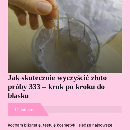
Jak skutecznie wyczyścić złoto
Cz
próby 333 – krok po kroku do
Sp
blasku
O autorze
Kocham biżuterię, testuję kosmetyki, śledzę najnowsze