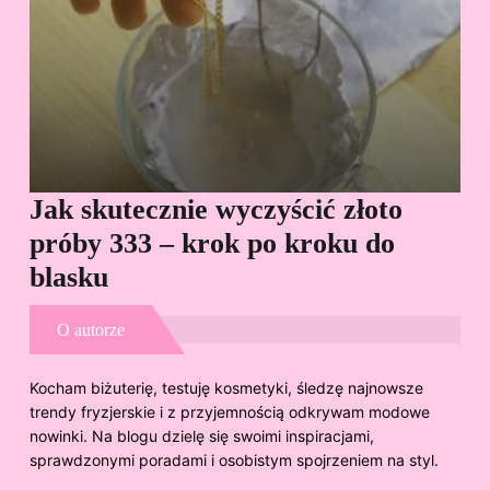
Jak skutecznie wyczyścić złoto
Cz
próby 333 – krok po kroku do
Sp
blasku
O autorze
Kocham biżuterię, testuję kosmetyki, śledzę najnowsze
trendy fryzjerskie i z przyjemnością odkrywam modowe
nowinki. Na blogu dzielę się swoimi inspiracjami,
sprawdzonymi poradami i osobistym spojrzeniem na styl.