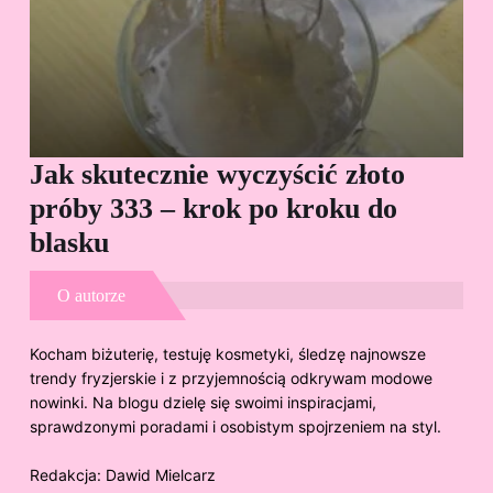
Jak skutecznie wyczyścić złoto
Cz
próby 333 – krok po kroku do
Sp
blasku
O autorze
Kocham biżuterię, testuję kosmetyki, śledzę najnowsze
trendy fryzjerskie i z przyjemnością odkrywam modowe
nowinki. Na blogu dzielę się swoimi inspiracjami,
sprawdzonymi poradami i osobistym spojrzeniem na styl.
Redakcja:
Dawid Mielcarz