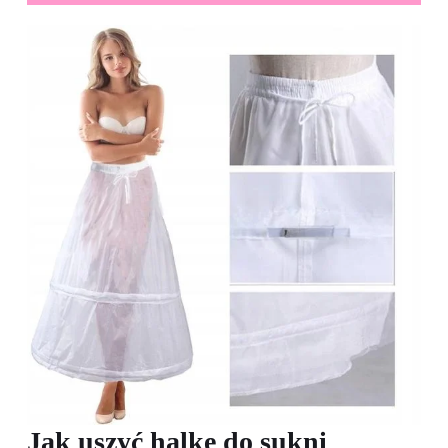
Jak uszyć halkę do sukni