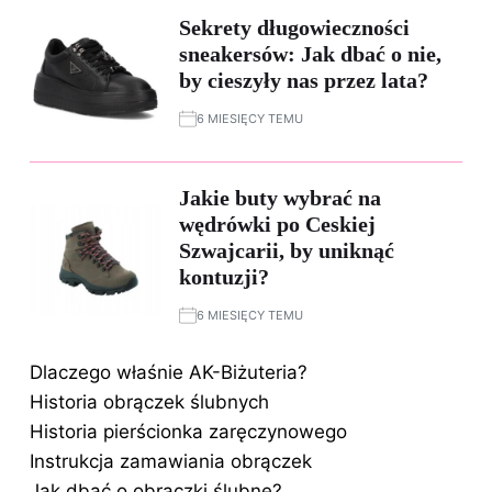
Sekrety długowieczności
sneakersów: Jak dbać o nie,
by cieszyły nas przez lata?
6 MIESIĘCY TEMU
Jakie buty wybrać na
wędrówki po Ceskiej
Szwajcarii, by uniknąć
kontuzji?
6 MIESIĘCY TEMU
Dlaczego właśnie AK-Biżuteria?
Historia obrączek ślubnych
Historia pierścionka zaręczynowego
Instrukcja zamawiania obrączek
Jak dbać o obrączki ślubne?