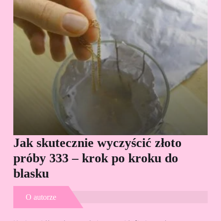
Jak skutecznie wyczyścić złoto
Cz
próby 333 – krok po kroku do
Sp
blasku
O autorze