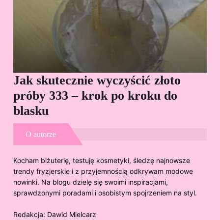
Jak skutecznie wyczyścić złoto
Cz
próby 333 – krok po kroku do
Sp
blasku
O autorze
Kocham biżuterię, testuję kosmetyki, śledzę najnowsze
trendy fryzjerskie i z przyjemnością odkrywam modowe
nowinki. Na blogu dzielę się swoimi inspiracjami,
sprawdzonymi poradami i osobistym spojrzeniem na styl.
Redakcja:
Dawid Mielcarz