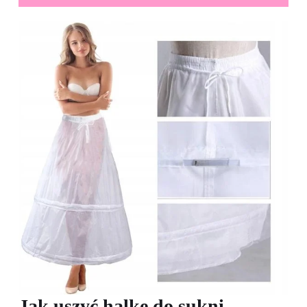
Jak uszyć halkę do sukni