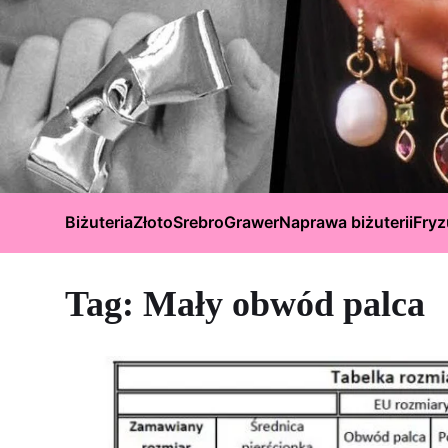
Biżuteria
Złoto
Srebro
Grawer
Naprawa biżuterii
Fryz
Tag:
Mały obwód palca