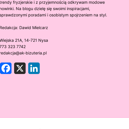
trendy fryzjerskie i z przyjemnością odkrywam modowe
nowinki. Na blogu dzielę się swoimi inspiracjami,
sprawdzonymi poradami i osobistym spojrzeniem na styl.
Redakcja:
Dawid Mielcarz
Wiejska 21A, 14-721 Nysa
773 323 7742
redakcja@ak-bizuteria.pl
F
X
L
a
i
c
n
e
k
y złoto próby 375 ciemnieje?
Złote sr
b
e
o
d
rawdzamy tajemnice biżuterii!
niezwykł
o
I
k
n
w biżute