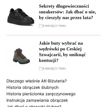
Sekrety długowieczności
sneakersów: Jak dbać o nie,
by cieszyły nas przez lata?
6 MIESIĘCY TEMU
Jakie buty wybrać na
wędrówki po Ceskiej
Szwajcarii, by uniknąć
kontuzji?
6 MIESIĘCY TEMU
Dlaczego właśnie AK-Biżuteria?
Historia obrączek ślubnych
Historia pierścionka zaręczynowego
Instrukcja zamawiania obrączek
Jak dbać o obrączki ślubne?