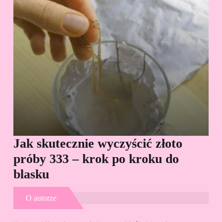
Jak skutecznie wyczyścić złoto
Cz
próby 333 – krok po kroku do
Sp
blasku
O autorze