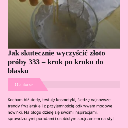
Jak skutecznie wyczyścić złoto
Cz
próby 333 – krok po kroku do
Sp
blasku
O autorze
Kocham biżuterię, testuję kosmetyki, śledzę najnowsze
trendy fryzjerskie i z przyjemnością odkrywam modowe
nowinki. Na blogu dzielę się swoimi inspiracjami,
sprawdzonymi poradami i osobistym spojrzeniem na styl.