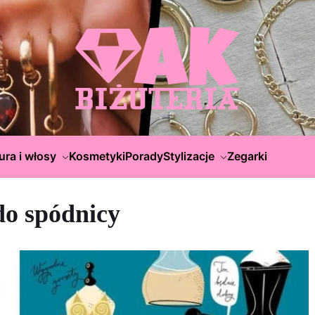
ura i włosy
Kosmetyki
Porady
Stylizacje
Zegarki
do spódnicy