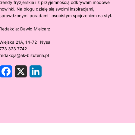
trendy fryzjerskie i z przyjemnością odkrywam modowe
nowinki. Na blogu dzielę się swoimi inspiracjami,
sprawdzonymi poradami i osobistym spojrzeniem na styl.
Redakcja:
Dawid Mielcarz
Wiejska 21A, 14-721 Nysa
773 323 7742
redakcja@ak-bizuteria.pl
F
X
L
a
i
c
n
e
k
y złoto próby 375 ciemnieje?
Złote sr
b
e
o
d
rawdzamy tajemnice biżuterii!
niezwykł
o
I
k
n
w biżute