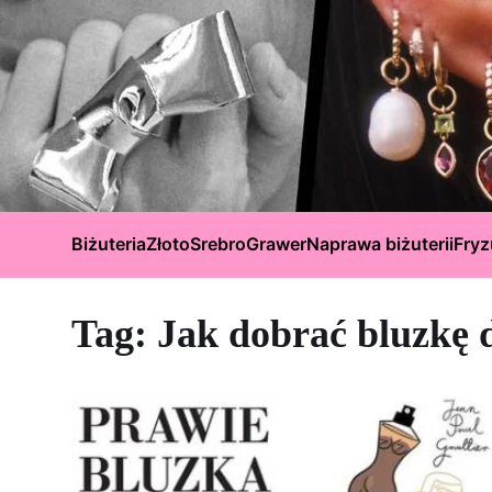
Biżuteria
Złoto
Srebro
Grawer
Naprawa biżuterii
Fryz
Tag:
Jak dobrać bluzkę 