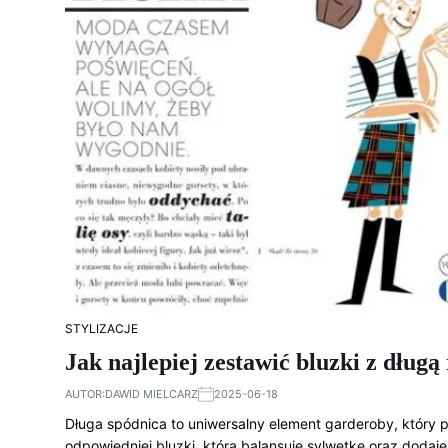
STYLIZACJE
Jak najlepiej zestawić bluzki z dług
AUTOR:
DAWID MIELCARZ
2025-06-18
Długa spódnica to uniwersalny element garderoby, który p
odpowiedniej bluzki, która balansuje sylwetkę oraz dodaj