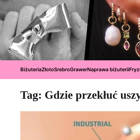
Biżuteria
Złoto
Srebro
Grawer
Naprawa biżuterii
Fryz
Tag:
Gdzie przekłuć usz