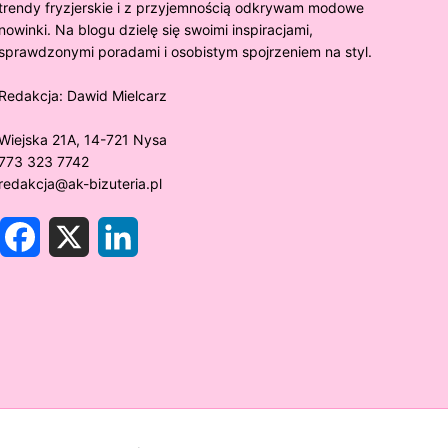
trendy fryzjerskie i z przyjemnością odkrywam modowe
nowinki. Na blogu dzielę się swoimi inspiracjami,
sprawdzonymi poradami i osobistym spojrzeniem na styl.
Redakcja:
Dawid Mielcarz
Wiejska 21A, 14-721 Nysa
773 323 7742
redakcja@ak-bizuteria.pl
F
X
L
a
i
c
n
e
k
y złoto próby 375 ciemnieje?
Złote sr
b
e
o
d
rawdzamy tajemnice biżuterii!
niezwykł
o
I
k
n
w biżute