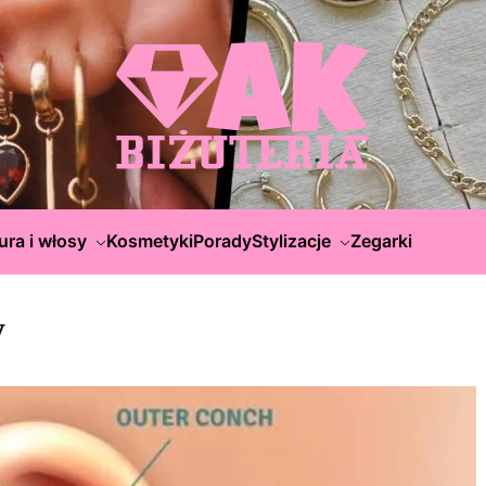
ura i włosy
Kosmetyki
Porady
Stylizacje
Zegarki
y