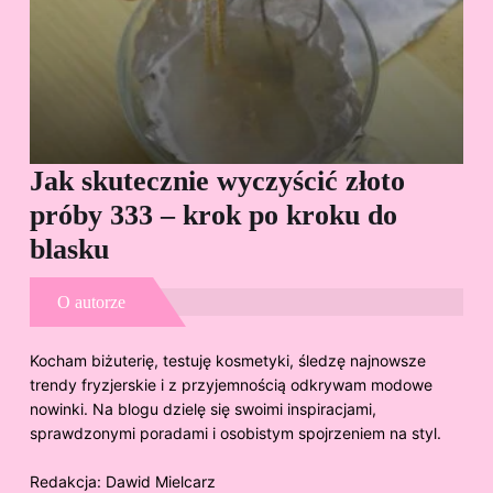
Jak skutecznie wyczyścić złoto
Cz
próby 333 – krok po kroku do
Sp
blasku
O autorze
Kocham biżuterię, testuję kosmetyki, śledzę najnowsze
trendy fryzjerskie i z przyjemnością odkrywam modowe
nowinki. Na blogu dzielę się swoimi inspiracjami,
sprawdzonymi poradami i osobistym spojrzeniem na styl.
Redakcja:
Dawid Mielcarz