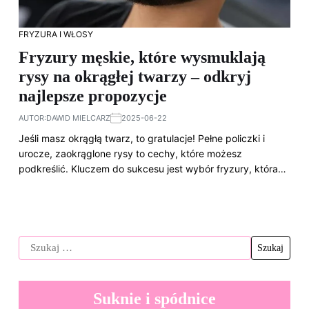
FRYZURA I WŁOSY
Fryzury męskie, które wysmuklają
rysy na okrągłej twarzy – odkryj
najlepsze propozycje
AUTOR:
DAWID MIELCARZ
2025-06-22
Jeśli masz okrągłą twarz, to gratulacje! Pełne policzki i
urocze, zaokrąglone rysy to cechy, które możesz
podkreślić. Kluczem do sukcesu jest wybór fryzury, która…
Suknie i spódnice