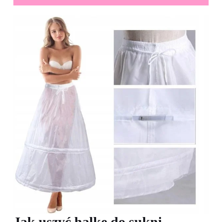
Jak uszyć halkę do sukni