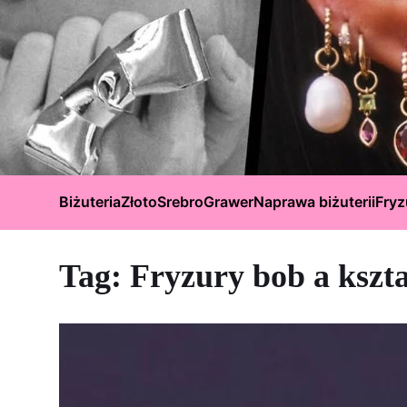
Biżuteria
Złoto
Srebro
Grawer
Naprawa biżuterii
Fryz
Tag:
Fryzury bob a kszta