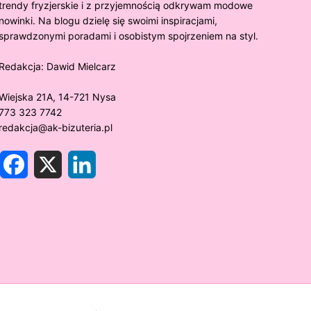
trendy fryzjerskie i z przyjemnością odkrywam modowe
nowinki. Na blogu dzielę się swoimi inspiracjami,
sprawdzonymi poradami i osobistym spojrzeniem na styl.
Redakcja:
Dawid Mielcarz
Wiejska 21A, 14-721 Nysa
773 323 7742
redakcja@ak-bizuteria.pl
F
X
L
a
i
c
n
e
k
y złoto próby 375 ciemnieje?
Złote sr
b
e
o
d
rawdzamy tajemnice biżuterii!
niezwykł
o
I
k
n
w biżute