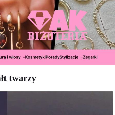
ura i włosy
Kosmetyki
Porady
Stylizacje
Zegarki
łt twarzy