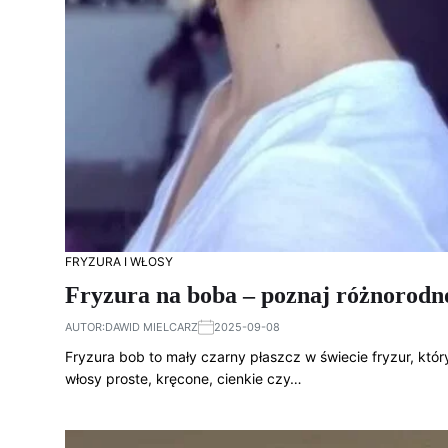
FRYZURA I WŁOSY
Fryzura na boba – poznaj różnorodność
AUTOR:
DAWID MIELCARZ
2025-09-08
Fryzura bob to mały czarny płaszcz w świecie fryzur, któr
włosy proste, kręcone, cienkie czy…