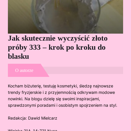
Jak skutecznie wyczyścić złoto
Cz
próby 333 – krok po kroku do
Sp
blasku
O autorze
Kocham biżuterię, testuję kosmetyki, śledzę najnowsze
trendy fryzjerskie i z przyjemnością odkrywam modowe
nowinki. Na blogu dzielę się swoimi inspiracjami,
sprawdzonymi poradami i osobistym spojrzeniem na styl.
Redakcja:
Dawid Mielcarz
Wiejska 21A, 14-721 Nysa