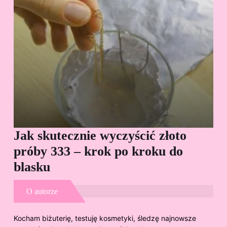
Jak skutecznie wyczyścić złoto
Cz
próby 333 – krok po kroku do
Sp
blasku
O autorze
Kocham biżuterię, testuję kosmetyki, śledzę najnowsze