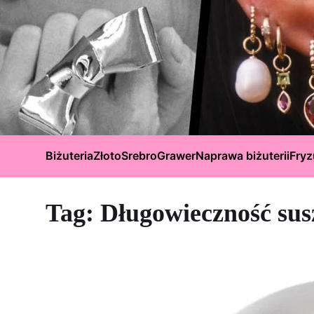
Biżuteria
Złoto
Srebro
Grawer
Naprawa biżuterii
Fryz
Tag:
Długowieczność sus