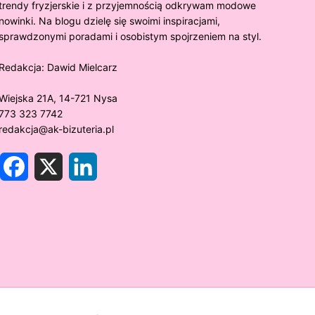
trendy fryzjerskie i z przyjemnością odkrywam modowe
nowinki. Na blogu dzielę się swoimi inspiracjami,
sprawdzonymi poradami i osobistym spojrzeniem na styl.
Redakcja:
Dawid Mielcarz
Wiejska 21A, 14-721 Nysa
773 323 7742
redakcja@ak-bizuteria.pl
F
X
L
a
i
c
n
e
k
y złoto próby 375 ciemnieje?
Złote sr
b
e
o
d
rawdzamy tajemnice biżuterii!
niezwykł
o
I
k
n
w biżute