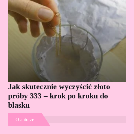
Jak skutecznie wyczyścić złoto
Cz
próby 333 – krok po kroku do
Sp
blasku
O autorze