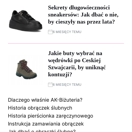
Sekrety długowieczności
sneakersów: Jak dbać o nie,
by cieszyły nas przez lata?
6 MIESIĘCY TEMU
Jakie buty wybrać na
wędrówki po Ceskiej
Szwajcarii, by uniknąć
kontuzji?
6 MIESIĘCY TEMU
Dlaczego właśnie AK-Biżuteria?
Historia obrączek ślubnych
Historia pierścionka zaręczynowego
Instrukcja zamawiania obrączek
Jak dbać o obrączki ślubne?